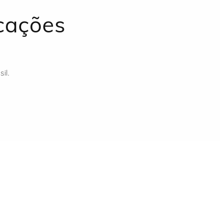
cações
il.