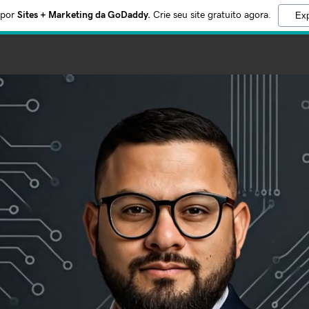
 por
Sites + Marketing da GoDaddy.
Crie seu site gratuito agora.
Exp